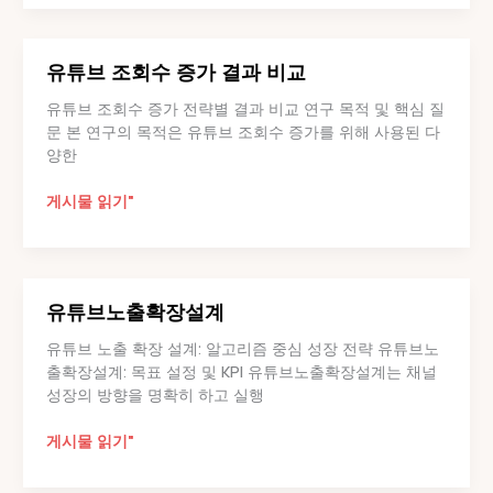
타
그
램
유튜브 조회수 증가 결과 비교
팔
로
유튜브 조회수 증가 전략별 결과 비교 연구 목적 및 핵심 질
워
문 본 연구의 목적은 유튜브 조회수 증가를 위해 사용된 다
성
양한
장
방
유
게시물 읽기"
법
튜
분
브
석
조
회
유튜브노출확장설계
수
증
유튜브 노출 확장 설계: 알고리즘 중심 성장 전략 유튜브노
가
출확장설계: 목표 설정 및 KPI 유튜브노출확장설계는 채널
결
성장의 방향을 명확히 하고 실행
과
비
유
게시물 읽기"
교
튜
브