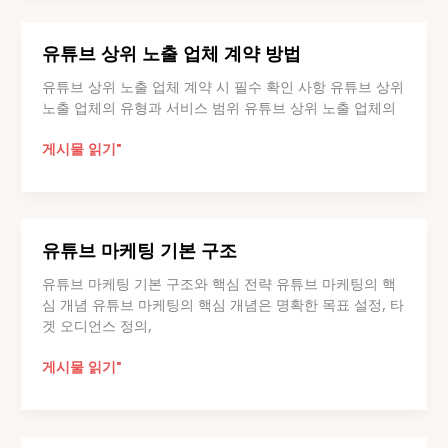
노
출
유튜브 상위 노출 업체 계약 방법
확
장
유튜브 상위 노출 업체 계약 시 필수 확인 사항 유튜브 상위
설
노출 업체의 유형과 서비스 범위 유튜브 상위 노출 업체의
계
유
게시물 읽기"
튜
브
상
위
유튜브 마케팅 기본 구조
노
출
유튜브 마케팅 기본 구조와 핵심 전략 유튜브 마케팅의 핵
업
심 개념 유튜브 마케팅의 핵심 개념은 명확한 목표 설정, 타
체
겟 오디언스 정의,
계
약
유
게시물 읽기"
방
튜
법
브
마