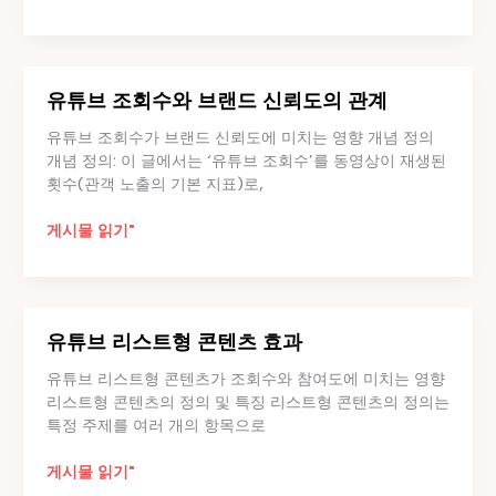
스
타
노
출
유튜브 조회수와 브랜드 신뢰도의 관계
증
가
유튜브 조회수가 브랜드 신뢰도에 미치는 영향 개념 정의
과
개념 정의: 이 글에서는 ‘유튜브 조회수’를 동영상이 재생된
정
횟수(관객 노출의 기본 지표)로,
유
게시물 읽기"
튜
브
조
회
유튜브 리스트형 콘텐츠 효과
수
와
유튜브 리스트형 콘텐츠가 조회수와 참여도에 미치는 영향
브
리스트형 콘텐츠의 정의 및 특징 리스트형 콘텐츠의 정의는
랜
특정 주제를 여러 개의 항목으로
드
신
유
게시물 읽기"
뢰
튜