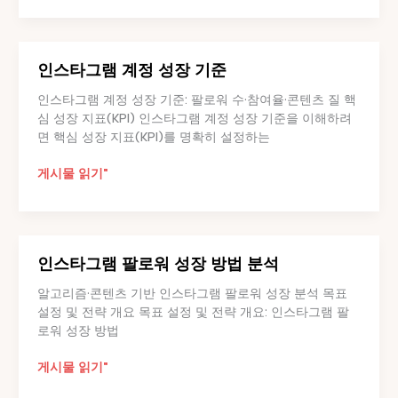
도
브
의
리
관
스
계
인스타그램 계정 성장 기준
트
형
인스타그램 계정 성장 기준: 팔로워 수·참여율·콘텐츠 질 핵
콘
심 성장 지표(KPI) 인스타그램 계정 성장 기준을 이해하려
텐
면 핵심 성장 지표(KPI)를 명확히 설정하는
츠
효
인
게시물 읽기"
과
스
타
그
램
인스타그램 팔로워 성장 방법 분석
계
정
알고리즘·콘텐츠 기반 인스타그램 팔로워 성장 분석 목표
성
설정 및 전략 개요 목표 설정 및 전략 개요: 인스타그램 팔
장
로워 성장 방법
기
준
인
게시물 읽기"
스