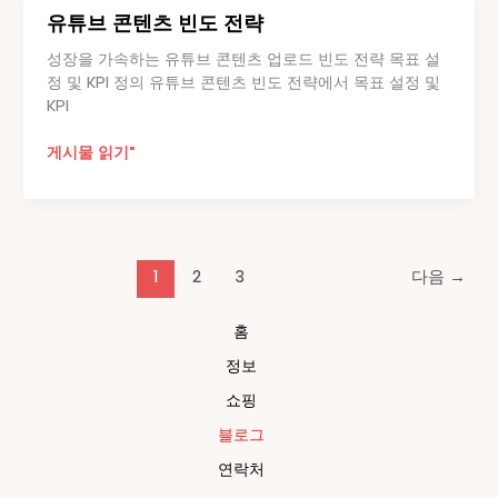
케
유튜브 콘텐츠 빈도 전략
팅
기
성장을 가속하는 유튜브 콘텐츠 업로드 빈도 전략 목표 설
본
정 및 KPI 정의 유튜브 콘텐츠 빈도 전략에서 목표 설정 및
구
KPI
조
유
게시물 읽기"
튜
브
콘
텐
츠
1
2
3
다음
→
빈
도
홈
전
략
정보
쇼핑
블로그
연락처