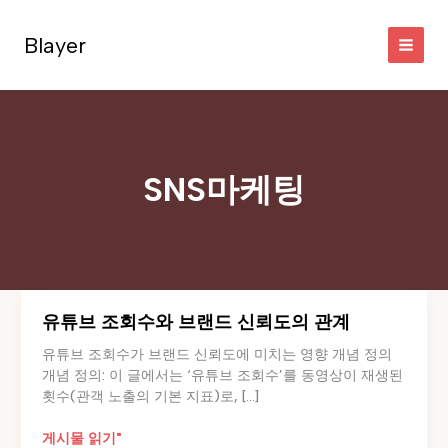
콘
텐
Blayer
츠
로
건
너
뛰
기
SNS마케팅
유튜브 조회수와 브랜드 신뢰도의 관계
유튜브 조회수가 브랜드 신뢰도에 미치는 영향 개념 정의
개념 정의: 이 글에서는 ‘유튜브 조회수’를 동영상이 재생된
횟수(관객 노출의 기본 지표)로, […]
유
게시물 읽기"