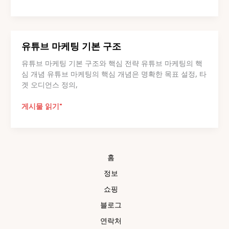
튜
브
조
회
유튜브 마케팅 기본 구조
수
와
유튜브 마케팅 기본 구조와 핵심 전략 유튜브 마케팅의 핵
브
심 개념 유튜브 마케팅의 핵심 개념은 명확한 목표 설정, 타
랜
겟 오디언스 정의,
드
신
유
게시물 읽기"
뢰
튜
도
브
의
마
관
케
계
홈
팅
기
정보
본
쇼핑
구
조
블로그
연락처