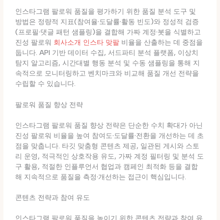
인스타그램 팔로워 품질을 평가하기 위한 품질 분석 도구 및
방법은 정량적 지표(참여율·도달률·활동 빈도)와 정성적 검증
(프로필·댓글 패턴 샘플링)을 결합해 가짜 계정·봇을 식별하고
진성 팔로워
회사소개
인스타 맞팔
비율을 산출하는 데 중점을
둡니다. API 기반 데이터 수집, 서드파티 분석 플랫폼, 이상치
탐지 알고리즘, 시간대별 행동 분석 및 수동 샘플링을 통해 지
속적으로 모니터링하고 벤치마크와 비교해 품질 개선 전략을
수립할 수 있습니다.
팔로워 품질 향상 전략
인스타그램 팔로워 품질 향상 전략은 단순한 수치 확대가 아닌
진성 팔로워 비율을 높여 참여도·도달률·전환을 개선하는 데 초
점을 맞춥니다. 타깃 맞춤형 콘텐츠 제공, 일관된 게시와 스토
리 운영, 적극적인 상호작용 유도, 가짜 계정 필터링 및 분석 도
구 활용, 적절한 인플루언서 협업과 캠페인 최적화 등을 결합
해 지속적으로 품질을 측정·개선하는 접근이 핵심입니다.
콘텐츠 전략과 참여 유도
인스타그램 팔로워 품질을 높이기 위한 콘텐츠 전략과 참여 유